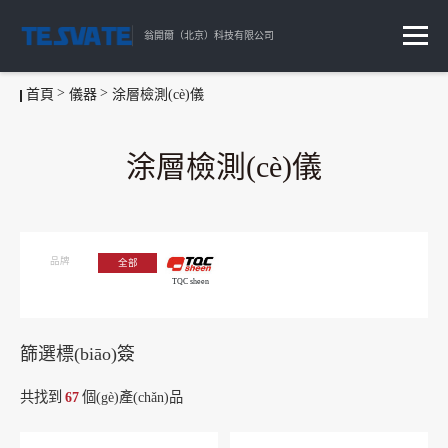
翁開爾（北京）科技有限公司
首頁
儀器
涂層檢測(cè)儀
涂層檢測(cè)儀
品牌
全部
TQC sheen
篩選標(biāo)簽
共找到
67
個(gè)產(chǎn)品