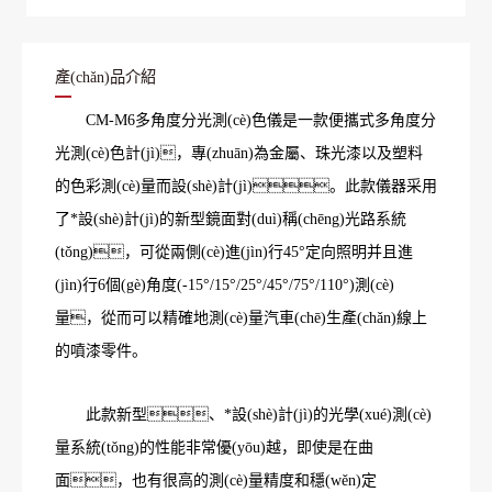
產(chǎn)品介紹
CM-M6多角度分光測(cè)色儀是一款便攜式多角度分
光測(cè)色計(jì)，專(zhuān)為金屬、珠光漆以及塑料
的色彩測(cè)量而設(shè)計(jì)。此款儀器采用
了*設(shè)計(jì)的新型鏡面對(duì)稱(chēng)光路系統
(tǒng)，可從兩側(cè)進(jìn)行45°定向照明并且進
(jìn)行6個(gè)角度(-15°/15°/25°/45°/75°/110°)測(cè)
量，從而可以精確地測(cè)量汽車(chē)生產(chǎn)線上
的噴漆零件。
此款新型、*設(shè)計(jì)的光學(xué)測(cè)
量系統(tǒng)的性能非常優(yōu)越，即使是在曲
面，也有很高的測(cè)量精度和穩(wěn)定