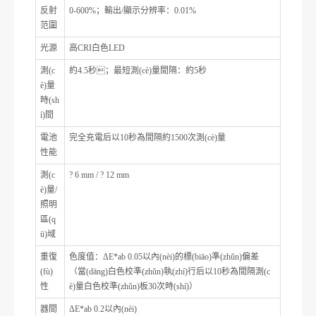
反射
0-600%；輸出/顯示分辨率：0.01%
范圍
光源
高CRI白色LED
測(c
約4.5秒；最短測(cè)量間隔：約5秒
è)量
時(sh
í)間
電池
完全充電后以10秒為間隔約1500次測(cè)量
性能
測(c
? 6 mm / ? 12 mm
è)量/
照明
區(q
ū)域
重復
色度值：ΔE*ab 0.05以內(nèi)的標(biāo)準(zhǔn)偏差
(fù)
（當(dāng)白色校準(zhǔn)執(zhí)行后以10秒為間隔測(c
性
è)量白色校準(zhǔn)板30次時(shí)）
器間
ΔE*ab 0.2以內(nèi)