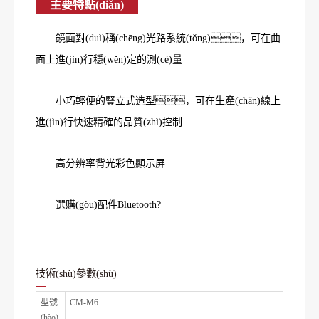
主要特點(diǎn)
鏡面對(duì)稱(chēng)光路系統(tǒng)，可在曲
面上進(jìn)行穩(wěn)定的測(cè)量
小巧輕便的豎立式造型，可在生產(chǎn)線上
進(jìn)行快速精確的品質(zhì)控制
高分辨率背光彩色顯示屏
選購(gòu)配件Bluetooth?
技術(shù)參數(shù)
型號
CM-M6
(hào)