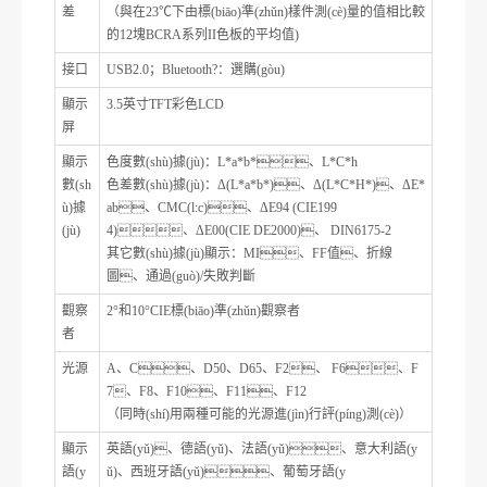
差
（與在23℃下由標(biāo)準(zhǔn)樣件測(cè)量的值相比較
的12塊BCRA系列II色板的平均值)
接口
USB2.0；Bluetooth?：選購(gòu)
顯示
3.5英寸TFT彩色LCD
屏
顯示
色度數(shù)據(jù)：L*a*b*、L*C*h
數(sh
色差數(shù)據(jù)：Δ(L*a*b*)、Δ(L*C*H*)、ΔE*
ù)據
ab、CMC(l:c)、ΔE94 (CIE199
(jù)
4)、ΔE00(CIE DE2000)、 DIN6175-2
其它數(shù)據(jù)顯示：MI、FF值、折線
圖、通過(guò)/失敗判斷
觀察
2°和10°CIE標(biāo)準(zhǔn)觀察者
者
光源
A、C、D50、D65、F2、 F6、F
7、F8、F10、F11、F12
（同時(shí)用兩種可能的光源進(jìn)行評(píng)測(cè)）
顯示
英語(yǔ)、德語(yǔ)、法語(yǔ)、意大利語(y
語(y
ǔ)、西班牙語(yǔ)、葡萄牙語(y