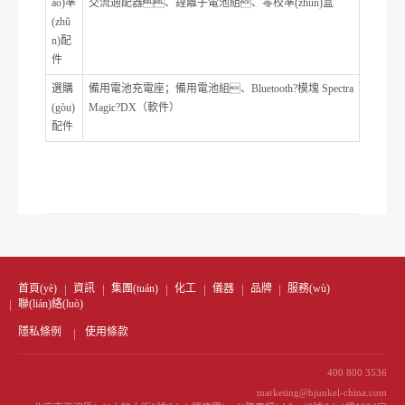
āo)準
交流適配器、鋰離子電池組、零校準(zhǔn)盒
(zhǔ
n)配
件
選購
備用電池充電座；備用電池組、Bluetooth?模塊 Spectra
(gòu)
Magic?DX（軟件）
配件
首頁(yè)
資訊
集團(tuán)
化工
儀器
品牌
服務(wù)
聯(lián)絡(luò)
隱私條例
使用條款
400 800 3536
marketing@hjunkel-china.com