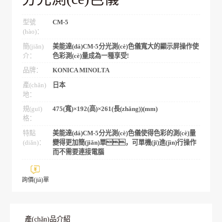
型號
CM-5
(hào)：
簡(jiǎn)
美能達(dá)CM-5分光測(cè)色儀寬大的顯示屏操作使
介：
色彩測(cè)量成為一種享受!
品牌：
KONICA MINOLTA
產(chǎn)
日本
地：
規(guī)
475(寬)×192(高)×261(長(zhǎng))(mm)
格：
特點
美能達(dá)CM-5分光測(cè)色儀使得色彩的測(cè)量
(diǎn)：
變得更加簡(jiǎn)單，可單機(jī)進(jìn)行操作
而不需要連接電腦
詢價(jià)單
產(chǎn)品介紹