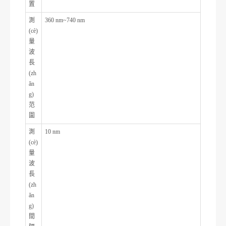
置
測
360 nm~740 nm
(cè)
量
波
長
(zh
ǎn
g)
范
圍
測
10 nm
(cè)
量
波
長
(zh
ǎn
g)
間