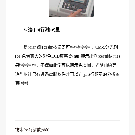
3. 進(jìn)行測(cè)量
點(diǎn)測(cè)量按鈕即可，CM-5分光測
(cè)色儀寬大的彩色LCD屏幕會(huì)顯示出測(cè)量結(jié)
果，不僅如此還可以顯示色度圖，光譜曲線等
這些以往只有通過電腦軟件才可以進(jìn)行顯示的分析圖
表。
技術(shù)參數(shù)