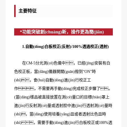
主要特征
*功能突破創(chuàng)新，操作更為簡(jiǎn)
便
1.自動(dòng)白板校正(反射)/100%透過校正(透射)
在CM-5分光測(cè)色儀中，已經(jīng)安裝有白
色校正板，當(dāng)儀器開關(guān)撥到“ON”時
(shí)，會(huì)自動(dòng)進(jìn)行校正工
作，不需要再手動(dòng)完成校正步驟了。
(當(dāng)樣品被直接放置在測(cè)量口的目標(biāo)罩上
進(jìn)行反射測(cè)量或透射腔中進(jìn)行透射測(cè)量時
(shí)，當(dāng)使用培養(yǎng)皿或者透射比色皿時
(shí)，需要手動(dòng)進(jìn)行白板校正或100%透