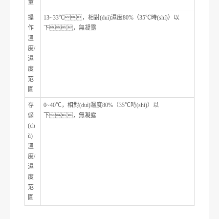
量
操
13~33℃，相對(duì)濕度80%（35℃時(shí)）以
作
下，無凝露
溫
度/
濕
度
范
圍
存
0~40℃，相對(duì)濕度80%（35℃時(shí)）以
儲
下，無凝露
(ch
ǔ)
溫
度/
濕
度
范
圍