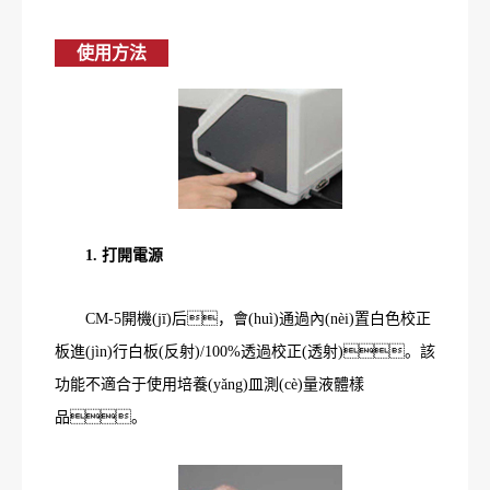
使用方法
1. 打開電源
CM-5開機(jī)后，會(huì)通過內(nèi)置白色校正
板進(jìn)行白板(反射)/100%透過校正(透射)。該
功能不適合于使用培養(yǎng)皿測(cè)量液體樣
品。