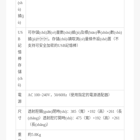
(sh
ù)
據(j
ù)
US
可存儲(chǔ)測(cè)量數(shù)據(jù)及標(biāo)準(zhǔn)數(shù)
B
據(jù)。存儲(chǔ)/讀取測(cè)量條件設(shè)置（不
記
支持可安全加密的USB記憶棒）
憶
棒
存
儲
(ch
ǔ)
電
AC 100~240V，50/60Hz（使用指定的電源適配器）
源
尺
透射腔關(guān)閉時(shí)：385（寬）×192（高）×261（長
寸
(zhǎng)）透射腔打開時(shí)：475（寬）×192（高）×261
（長(zhǎng)）
重
約5.8Kg