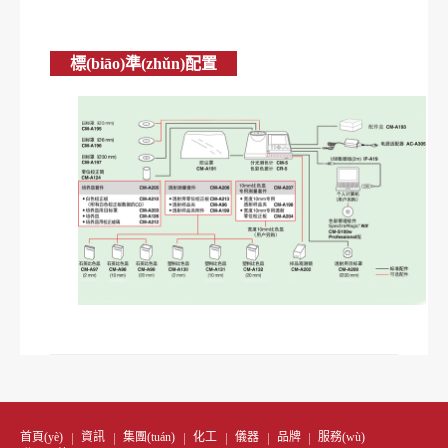
標(biāo)準(zhǔn)配置
首頁(yè)
資訊
集團(tuán)
化工
儀器
品牌
服務(wù)