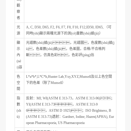
觀
察
者
光
A, C, D50, D65, F2, F6, F7, F8, F10, F12,ID50, ID65, （可
源
同時(shí)顯示兩種光源下的測(cè)量數(shù)據(jù)）
顯
光譜數(shù)據(jù)，光譜圖，色度數(shù)據(j
示
ù)，色差數(shù)據(jù)，色差圖，合格/不合格判
內
斷，仿真色彩，色彩評(píng)估
(nè
i)容
色
L*a*b*,L*C*h,Hunter Lab,Yxy,XYZ,Munsell及以上色空間
空
下的色差（除了Munsell）
間
指
反射：MI; WI(ASTM E 313-73，ASTM E 313-96)；
數
YI(ASTM E 313-73，ASTM E 313-9
(sh
6，ASTM D 1925)；ISO Brightness, B
ù)
(ASTM E 313-73)透射：Gardner, Iodine, Hazen(APHA), Eur
opean Pharmacopoeia, US Pharmacopoeia