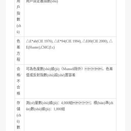
用
用戶自定義指數(shù)
戶
指
數
(sh
ù)
色
△E*ab(CIE 1976), △E*94(CIE 1994), △E00(CIE 2000), △
差
E(Hunter),CMC(I:c)
方
程
合
可為色度數(shù)據(jù)（Munsell除外）、色差
格/
值或反射指數(shù)設(shè)置容差
不
合
格
存
測(cè)量數(shù)據(jù)：4,000組；標(biāo)準(zh
儲
ǔn)數(shù)據(jù)：1,000組
(ch
ǔ)
數