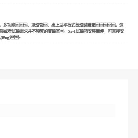
īng)濟型，多功能、單燈管、桌上型平板式氙燈試驗箱。這
有限或者試驗需求并不頻繁的實驗室。Xe-1試驗箱安裝簡便，可直接安
fēng)。