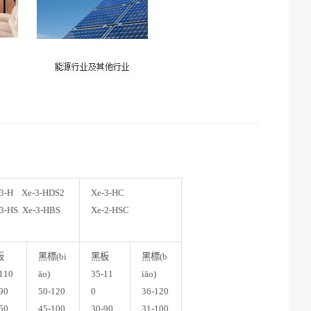
-3-H Xe-3-HDS2
Xe-3-HC
-3-HS Xe-3-HBS
Xe-2-HSC
板
黑標(bi
黑板
黑標(b
110
āo)
35-11
iāo)
90
50-120
0
36-120
50
45-100
30-90
31-100