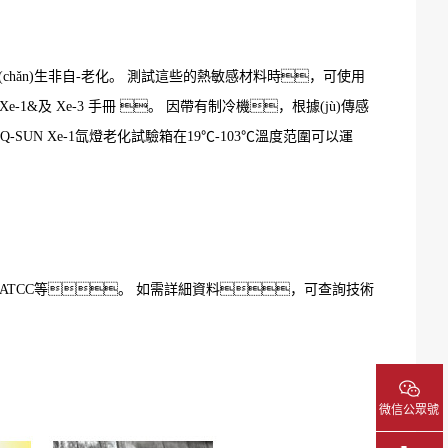
(chǎn)生非自-老化。 測試這些的熱敏感材料時，可使用
e-1&及 Xe-3 手冊 。 因帶有制冷機，根據(jù)傳感
UN Xe-1氙燈老化試驗箱在19℃-103℃溫度范圍可以運
和 AATCC等。 如需詳細資料，可查詢技術
微信公眾號