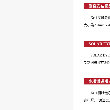
垂直安裝樣
Xe-1氙燈
大小為251mm x
SOLAR 
SOLAR E
制點可選擇在340nm
水噴淋選項 (型
Xe-1測試
進行。 請注意，帶