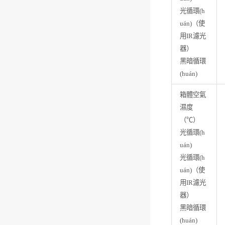
光循環(h
uán)（使
用IR濾光
器）
黑暗循環
(huán)
箱體空氣
濕度
（℃）
光循環(h
uán)
光循環(h
uán)（使
用IR濾光
器）
黑暗循環
(huán)