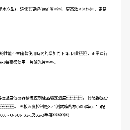
(不是水冷型)，這使其更經(jīng)濟、更高效、更易
光片的性能不會隨著使用時間的增加而下降, 因此，正常運行
 Xe-1每臺都使用一片濾光片。
使用黑板溫度傳感器精確控制樣品曝露溫度。 傳感器是否
。 黑板溫度控制是Xe-1測試箱的標(biāo)準(zhǔn)配
 Q-SUN Xe-1及Xe-3手冊。