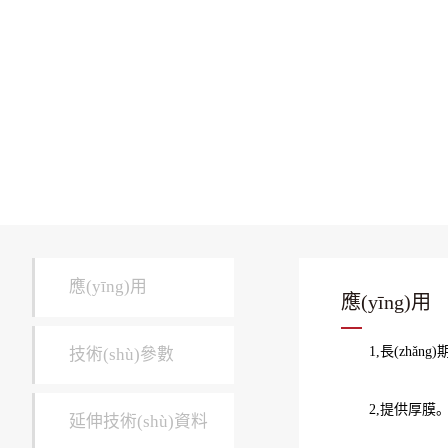
應(yīng)用
應(yīng)用
1,長(zhǎ
技術(shù)參數
2,提供厚膜
(shù)
延伸技術(shù)資料