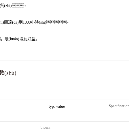
質(zhì)。
hí)間達(dá)到1000小時(shí)。
，環(huán)境友好型。
(shù)
Specificatio
typ. value
brown