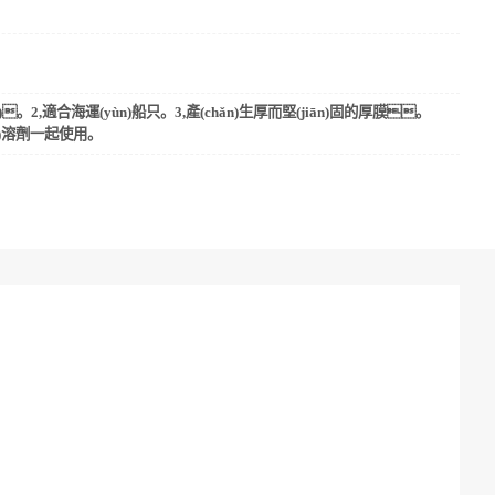
ù)。2,適合海運(yùn)船只。3,產(chǎn)生厚而堅(jiān)固的厚膜。
ǎn)溶劑一起使用。