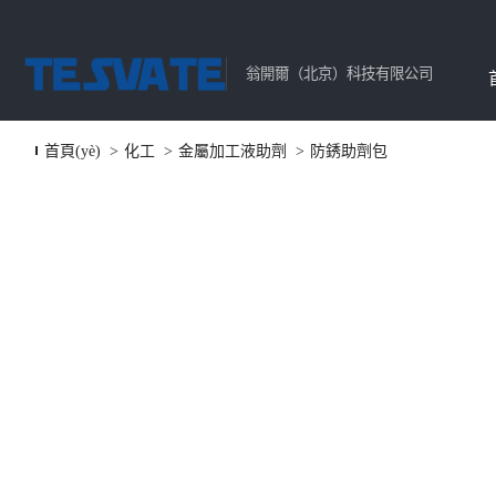
翁開爾（北京）科技有限公司
首頁(yè)
化工
金屬加工液助劑
防銹助劑包