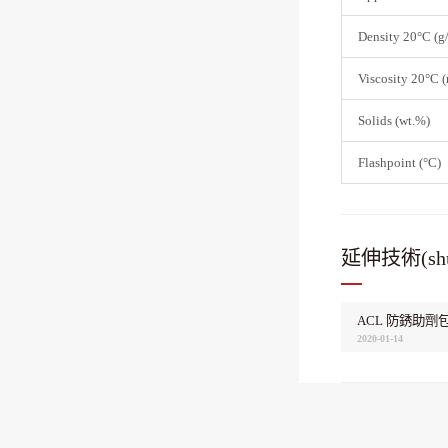
Density 20°C (g
Viscosity 20°C 
Solids (wt.%)
Flashpoint (°C)
延伸技術(sh
ACL 防銹助劑包 
2020-01-14